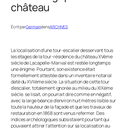
château
Écrit par
Germain
dans
ARCHIVES
La localisation d’une tour-escalier desservant tous
les étages de la tour-résidence du château XVème
siècle de Lacapelle-Marival est restée longtemps
une énigme. Pourtant, son existence était
formellement attestée dans un inventaire notarial
daté du XVIIème siècle. La situation de cette tour
d’escalier, totalement ignorée au milieu du XIXème
siècle. se lisait, on pourrait dire comme en négatif,
avec la large béance d’environ huit mètres lisible sur
toute la hauteur de la façade et que les travaux de
restauration en 1868 sont venus refermer. Des
indices archéologiques subsistaient pourtant qui
pouvaient attirer l’attention sur sa localisation au